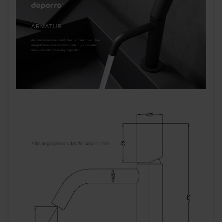
ARMATUR
doporro Armaturen verblüffen nicht nur durch ihre
ausgefallene und edle Formgebung,sie werden
Sie auch sofort im Alltag begeistern.