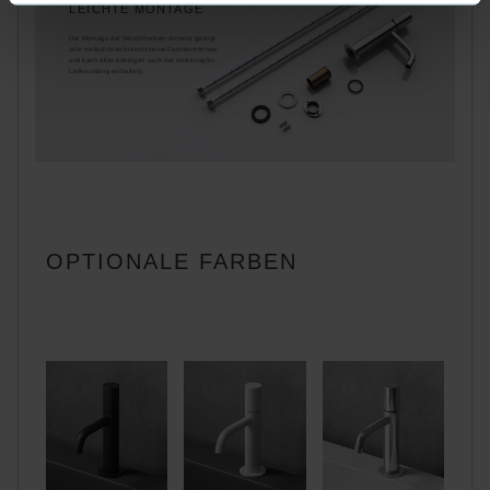
LEICHTE MONTAGE
Die Montage der Waschbecken-Armatur gelingt
sehr einfach.Man braucht keine Fachkenntnisse
und kann alles erledigen nach der Anleitung(im
Lieferumfang enthalten).
OPTIONALE FARBEN