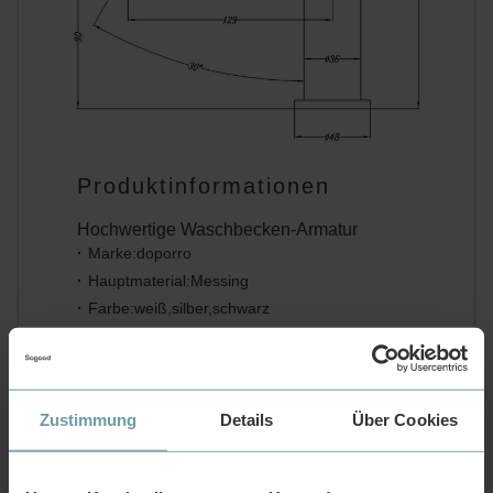
Produktinformationen
Hochwertige Waschbecken-Armatur
Marke:doporro
Hauptmaterial:Messing
Farbe:weiß,silber,schwarz
Lieferumfang
1 x Armatur
1 x Montageanleitung
Zustimmung
Lieferung nach
Details
Über Cookies
Deutschland,Österreich,Frankreich und
Belgien.Eine Selbstabholung bei uns im Lager