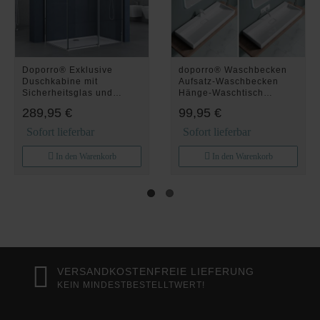
Doporro® Exklusive
doporro® Waschbecken
Duschkabine mit
Aufsatz-Waschbecken
Sicherheitsglas und
Hänge-Waschtisch
NANO-Beschichtung
Breite:60cm inkl.
289,95 €
99,95 €
80x120 cm Eck-Dusche
Ablaufgarnitur
mit praktischer Schiebetür
Gussmarmor Rechteckig
Sofort lieferbar
Sofort lieferbar
Ravenna18K
Waschplatz 1
Armaturenloch
In den Warenkorb
In den Warenkorb
Colossum19
VERSANDKOSTENFREIE LIEFERUNG
KEIN MINDESTBESTELLTWERT!