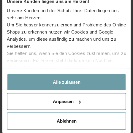
Unsere Kunden liegen uns am Herzen!
ist während unsererÖffnungszeiten möglich.
Unsere Kunden und der Schutz Ihrer Daten liegen uns
sehr am Herzen!
EINFACH ZU PFLEGEN
Um Sie besser kennenzulernen und Probleme des Online
Falls sich einmal,nach längerem
Shops zu erkennen nutzen wir Cookies und Google
Benutzen,Schmutz im Perlator sammelt,so können
Sie dieses einfach abschrauben und kurz unter
Analytics, um diese ausfindig zu machen und uns zu
fließendem Wasser abspülen.
verbessern.
Sie helfen uns, wenn Sie den Cookies zustimmen, uns zu
verbessern. Für Sie entsteht dadurch kein Nachteil.
Weitere Informationen hierzu finden Sie in unserer
VENTILKERN AUS
Datenschutzerklärung
.
KERAMIK
Alle zulassen
Der verwendete Ventilkern wird aus hochwertiger
Keramik gefertigt,hat somit gute Dichtung,und bietet eine
hohe Lebensdauer,damit Sie lange Freude an unserem
Produkt haben.
Anpassen
Ventilkern aus
Keramik
Ablehnen