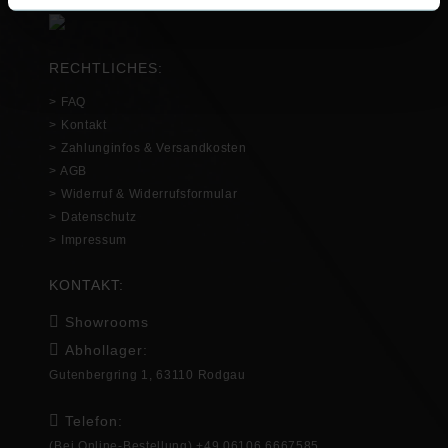
RECHTLICHES:
> FAQ
> Kontakt
> Zahlunginfos & Versandkosten
> AGB
> Widerruf & Widerrufsformular
> Datenschutz
> Impressum
KONTAKT:
Showrooms
Abhollager:
Gutenbergring 1, 63110 Rodgau
Telefon:
(Bei Online-Bestellung) +49 06106 6667585