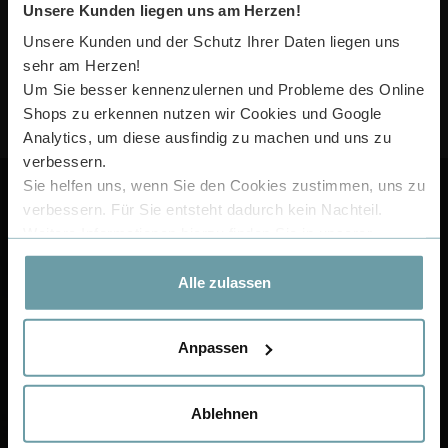
Unsere Kunden liegen uns am Herzen!
30 TAGE RÜCKGABERECHT
100% GELD ZURÜCK GARANTIE!
Unsere Kunden und der Schutz Ihrer Daten liegen uns
sehr am Herzen!
Um Sie besser kennenzulernen und Probleme des Online
FRAGEN ZUM PRODUKT??
Shops zu erkennen nutzen wir Cookies und Google
(RODGAU) +49 6106 6667585
Analytics, um diese ausfindig zu machen und uns zu
verbessern.
Sie helfen uns, wenn Sie den Cookies zustimmen, uns zu
verbessern. Für Sie entsteht dadurch kein Nachteil.
Weitere Informationen hierzu finden Sie in unserer
Datenschutzerklärung
.
SERVICEZEITEN:
Alle zulassen
Mo.-Fr.: 10:00-17:00 Uhr
So.: geschlossen
Anpassen
Über 100.000 Bewertungen sprechen für sich:
Ablehnen
Wir sind Lionshome Partner: