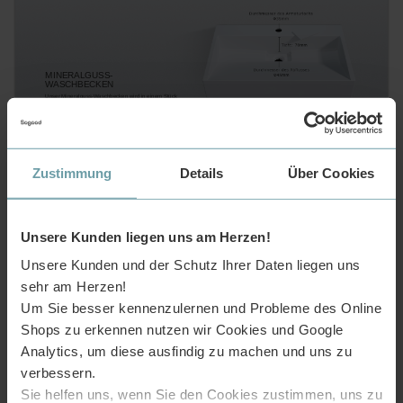
MINERALGUSS-
WASCHBECKEN
Unser Mineralguss-Waschbecken wird in einem Stück
gegossen und anschließend per Hand poliert.
Die Oberfläche ist robust und leicht zu reinigen.
Zustimmung
Details
Über Cookies
KUPFERFREIER LED-BADSPIEGEL
Mit Integrierter Beleuchtung
Der Badspiegel ist kupferfrei und bleibt stets glänzend
Unsere Kunden liegen uns am Herzen!
ohne zu oxidieren oder übermäßig anzulaufen.
Nachdem das Spiegellicht für einen Moment eingeschaltet
Unsere Kunden und der Schutz Ihrer Daten liegen uns
wurde, wird die integrierte Heizung automatisch aktiviert.
sehr am Herzen!
Durch Betätigung der Schalter-Bedienung können
Sie die Lichtfarbe stufenlos wählen.
Um Sie besser kennenzulernen und Probleme des Online
Starten Sie, durch ein modernes und lichterfülltes Umfeld,
frisch in den Tag.
Shops zu erkennen nutzen wir Cookies und Google
Analytics, um diese ausfindig zu machen und uns zu
verbessern.
Kupferfrei
Anti-Fog
Touch-
beschlägt
Schalter
nicht
Sie helfen uns, wenn Sie den Cookies zustimmen, uns zu