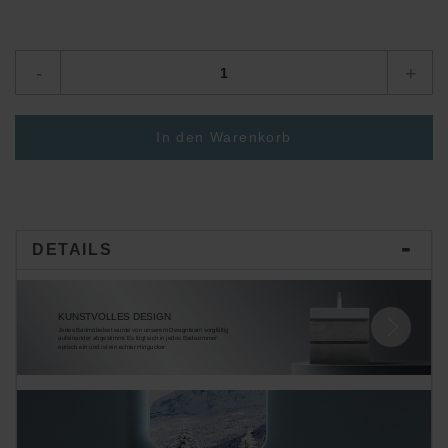
-
+
In den Warenkorb
DETAILS
KUNSTVOLLES DESIGN
Jedes Badmöbelset wurde von unserem Designteam sorgfältig
aufeinander abgestimmt. Es fügt sich in jedes Badezimmer
optisch ein und ist ein echter Hingucker.