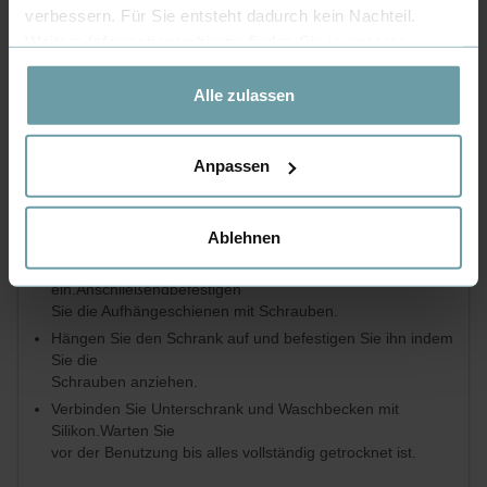
verbessern. Für Sie entsteht dadurch kein Nachteil.
Weitere Informationen hierzu finden Sie in unserer
Datenschutzerklärung
.
Alle zulassen
Modernes Badmöbel "Verona"
Zeichnen Sie das Montageloch der Aufhängeschienen an
Anpassen
der Wand an
Bestimmen Sie die gewünschte Position. Wir empfehlen
eine Höhe
Ablehnen
zwischen 850 und 900mm.
Bohren Sie die Löcher und setzen Sie die Dübel
ein.Anschließendbefestigen
Sie die Aufhängeschienen mit Schrauben.
Hängen Sie den Schrank auf und befestigen Sie ihn indem
Sie die
Schrauben anziehen.
Verbinden Sie Unterschrank und Waschbecken mit
Silikon.Warten Sie
vor der Benutzung bis alles vollständig getrocknet ist.