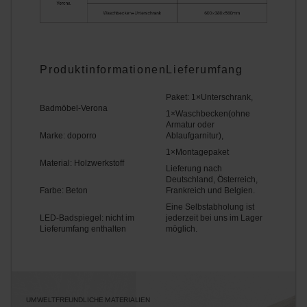
Produktinformationen
Lieferumfang
Paket: 1×Unterschrank,
Badmöbel-Verona
1×Waschbecken(ohne
Armatur oder
Marke: doporro
Ablaufgarnitur),
1×Montagepaket
Material: Holzwerkstoff
Lieferung nach
Deutschland, Österreich,
Farbe: Beton
Frankreich und Belgien.
Eine Selbstabholung ist
LED-Badspiegel: nicht im
jederzeit bei uns im Lager
Lieferumfang enthalten
möglich.
UMWELTFREUNDLICHE MATERIALIEN