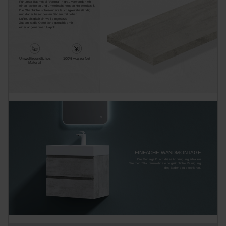
Für unser Badmöbel "Verona" in grau verwenden wir
einen lackfreien und umweltschonenden Holzwerkstoff.
Die Oberfläche ist besonders feuchtigkeitsbeständig
und daher besonders in Bädern mit hoher
Luftfeuchtigkeit sinnvoll eingesetzt.
Zudem ist die Oberfläche geruchlos mit
einer angenehmen Haptik.
Umweltfreundliches
100% wasserfest
Material
EINFACHE WANDMONTAGE
Die Montage Durch diese Anbringung erhalten
Sie mehr Stauraum ohne eine gründliche Reinigung
des Bodens zu blockieren.