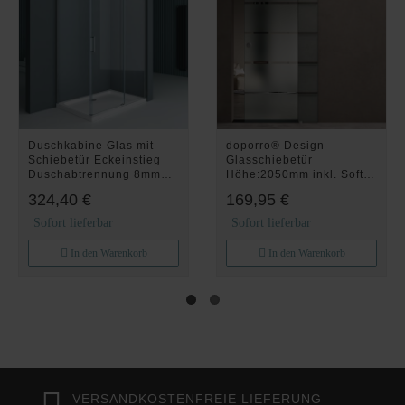
Duschkabine Glas mit
doporro® Design
Schiebetür Eckeinstieg
Glasschiebetür
Duschabtrennung 8mm
Höhe:2050mm inkl. Soft-
195cm R17
Close 10mm
324,40 €
169,95 €
Wandabstand Schiebetür
mit ESG-Sicherheitsglas
Sofort lieferbar
Sofort lieferbar
Zimmertür Glas mit 5-
Milchglas-Streifen Amalfi
In den Warenkorb
In den Warenkorb
VERSANDKOSTENFREIE LIEFERUNG