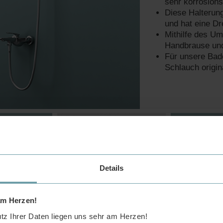
sehr korrosions
Diese Halterung
und hat eine Dr
Mithilfe des Um
Handbrause und 
Für unsere Bad
Schlauch origin
Details
am Herzen!
z Ihrer Daten liegen uns sehr am Herzen!