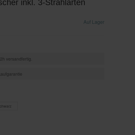
cher inkl. 3-Strahlarten
Fünfeckduschen
Hängewaschbecken
Badewannen-Armaturen
nen
Viertelkreisduschen
Auf Lager
2h versandfertig.
aufgarantie
Schwarz