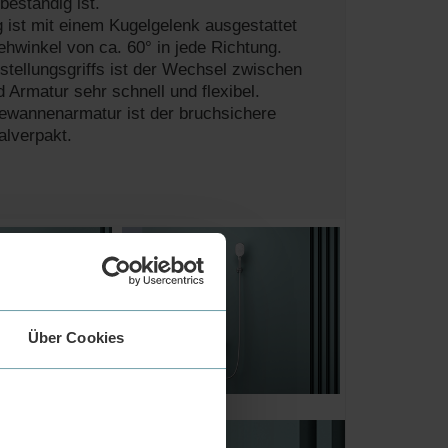
beständig ist.
 ist mit einem Kugelgelenk ausgestattet
ehwinkel von ca. 60° in jede Richtung.
stellungsgriffs ist der Wechsel zwischen
Armatur sehr schnell und flexibel.
ewannenarmatur ist der bruchsichere
alverpakt.
Über Cookies