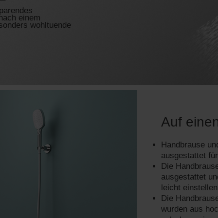
sparendes
nach einem
esonders wohltuende
Auf einen
Handbrause und
ausgestattet für
Die Handbrause 
ausgestattet u
leicht einstell
Die Handbrause
wurden aus hoc