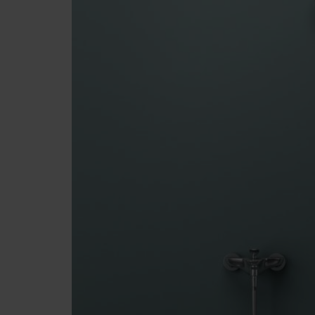
Badzubehör
Heizkörper