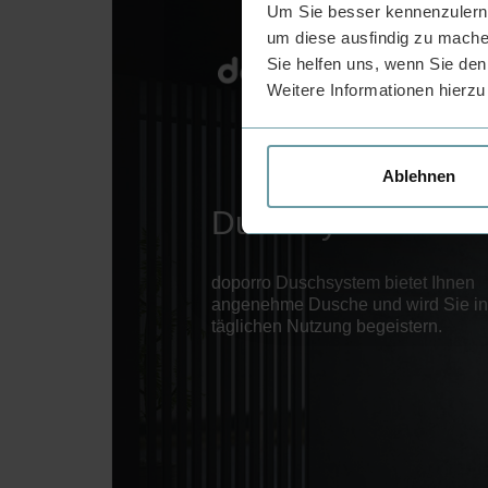
Um Sie besser kennenzulerne
um diese ausfindig zu mache
Sie helfen uns, wenn Sie den
Weitere Informationen hierzu
Ablehnen
Duschsystem
doporro Duschsystem bietet Ihnen
angenehme Dusche und wird Sie in
täglichen Nutzung begeistern.