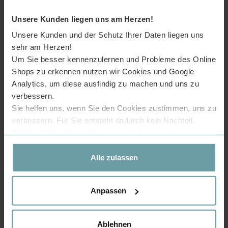
Öffnungszeiten möglich.
Unsere Kunden liegen uns am Herzen!
Unsere Kunden und der Schutz Ihrer Daten liegen uns
sehr am Herzen!
Um Sie besser kennenzulernen und Probleme des Online
Mildes Austreten des
Shops zu erkennen nutzen wir Cookies und Google
Wassers
Analytics, um diese ausfindig zu machen und uns zu
Die verwendete Mischdüse wurde wabenförmig
gestaltet, um ein möglichst geräuschloses sowie
verbessern.
sanftes Austreten des Wassers zu ermöglichen.
Sie helfen uns, wenn Sie den Cookies zustimmen, uns zu
verbessern. Für Sie entsteht dadurch kein Nachteil.
Weitere Informationen hierzu finden Sie in unserer
Datenschutzerklärung
.
Leichte Montage
Alle zulassen
Die Montage der Waschbecken-Armatur gelingt
sehr einfach. Man braucht keine
Fachkenntnisse und kann alles erledigen nach
der Anleitung (im Lieferumfang enthalten).
Anpassen
Ablehnen