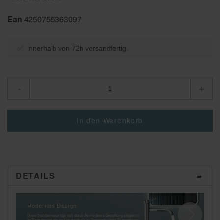
Ean
4250755363097
✅ Innerhalb von 72h versandfertig.
-
+
In den Warenkorb
DETAILS
Modernes Design
G
Diese Standarmatur fügt sich durch die moderne Gestaltung elegant in
Du
Ihr Badezimmer ein und ist durch die außergewöhnliche Formgebung