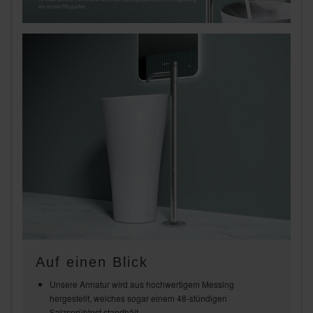
Ha
ein echter Hingucker.
Auf einen Blick
Unsere Armatur wird aus hochwertigem Messing
hergestellt, welches sogar einem 48-stündigen
Salzsprühtest standhält.