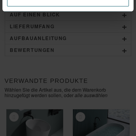
AUF EINEN BLICK
LIEFERUMFANG
AUFBAUANLEITUNG
BEWERTUNGEN
VERWANDTE PRODUKTE
Wählen Sie die Artikel aus, die dem Warenkorb
hinzugefügt werden sollen, oder
alle auswählen