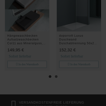
Hängewaschbecken
doporro® Luxus
Aufsatzwaschbecken
Duschwand
Col11 aus Mineralguss,
Duschabtrennung 50x200
rechteckige Form
Walk-In Dusche mit
149,95 €
152,32 €
Stabilisator aus Echtglas
10mm ESG-
Sofort lieferbar
Sofort lieferbar
Sicherheitsglas Klarglas
inkl. Nanobeschichtung
In den Warenkorb
In den Warenkorb
Bremen2K
VERSANDKOSTENFREIE LIEFERUNG