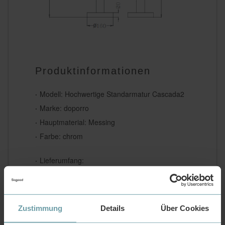
Produktinformationen
Modell: Hochwertige Standarmatur Cascada2
Marke: doporro
Hauptmaterial: Messing
Farbe: chrom
Lieferumfang:
1 x Armatur, 1 x Montageanleitung
Lieferung nach Deutschland, Österreich,
Frankreich und Belgien. Eine Selbstabholung
Zustimmung
Details
Über Cookies
bei uns im Lager ist während unserer