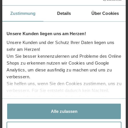
Zustimmung
Details
Über Cookies
Unsere Kunden liegen uns am Herzen!
·Modell: Colossum35
Unsere Kunden und der Schutz Ihrer Daten liegen uns
·Marke: doporro
sehr am Herzen!
·Materiral: Mineralguss
Um Sie besser kennenzulernen und Probleme des Online
Shops zu erkennen nutzen wir Cookies und Google
·Becken: eins
Analytics, um diese ausfindig zu machen und uns zu
·Überlauf: eins
verbessern.
·Anzahl Armaturlöcher: eins
Sie helfen uns, wenn Sie den Cookies zustimmen, uns zu
·Tiefe des Beckens: 105mm
verbessern. Für Sie entsteht dadurch kein Nachteil.
Weitere Informationen hierzu finden Sie in unserer
·Farbe: Matt schwarz
Datenschutzerklärung
.
·Lieferumfang: 1× Waschbecken(ohne Armatur&Dekoartikel)
Alle zulassen
·Lieferung nach Deutschland, Österreich, Frankreich und
Belgien. Eine Selbstabholung bei uns im Lager ist während
unserer Öffnungszeiten möglich.