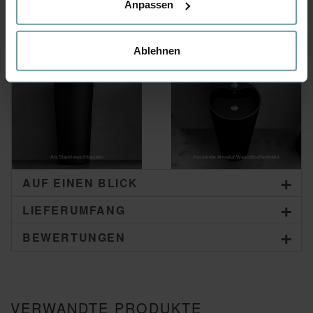
Anpassen
EINFACHE MONTAGE
Ablehnen
Als Standwaschbecken
Passende Armatur:Waschtischarmatur
AUF EINEN BLICK
LIEFERUMFANG
BEWERTUNGEN
VERWANDTE PRODUKTE