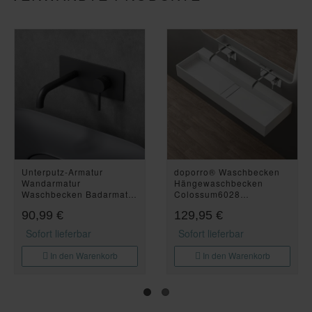
Unterputz-Armatur
doporro® Waschbecken
Wandarmatur
Hängewaschbecken
Waschbecken Badarmatur
Colossum6028
Schwarz WA112M
120x40x14 cm
90,99 €
129,95 €
Aufsatzwaschbecken in
weiß matt aus
Sofort lieferbar
Sofort lieferbar
Mineralguss Waschtisch
mit 2 Armaturenlöcher
In den Warenkorb
In den Warenkorb