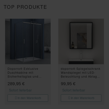
TOP PRODUKTE
Doporro® Exklusive
doporro® Spiegelschrank
Duschkabine mit
Wandspiegel mit LED-
Sicherheitsglas und
Beleuchtung und Ablage
NANO-Beschichtung
Wandschrank in Matt
289,95 €
99,95 €
80x120 cm Eck-Dusche
Anthrazit 60x12x70cm
mit praktischer Schiebetür
Spiegelschrank 01
Sofort lieferbar
Sofort lieferbar
Ravenna18K
In den Warenkorb
In den Warenkorb