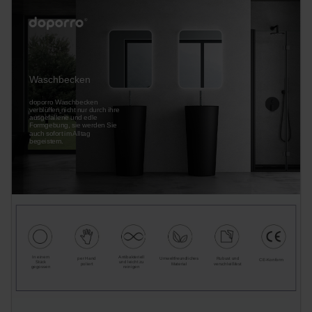
Waschbecken
doporro Waschbecken
verblüffen nicht nur durch ihre
ausgefallene und edle
Formgebung, sie werden Sie
auch sofort im Alltag
begeistern.
In einem
Antibakteriell
per Hand
Umweltfreundliches
Rubust und
CE-Konform
Stück
und leicht zu
poliert
Material
verschleißfest
gegossen
reinigen