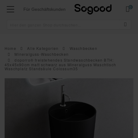
Mei
Für Geschäftskunden
Home
Alle Kategorien
Waschbecken
Mineralguss-Waschbecken
doporro® freistehendes Standwaschbecken BTH:
45x45x90cm matt schwarz aus Mineralguss Waschtisch
Waschplatz Standsäule Colossum35