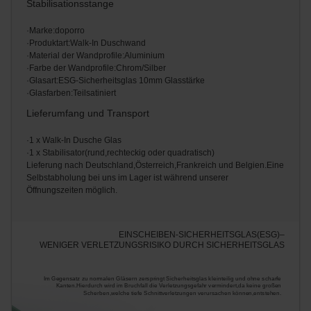
Stabilisationsstange
·Marke:doporro
·Produktart:Walk-In Duschwand
·Material der Wandprofile:Aluminium
·Farbe der Wandprofile:Chrom/Silber
·Glasart:ESG-Sicherheitsglas 10mm Glasstärke
·Glasfarben:Teilsatiniert
Lieferumfang und Transport
·1 x Walk-In Dusche Glas
·1 x Stabilisator(rund,rechteckig oder quadratisch)
Lieferung nach Deutschland,Österreich,Frankreich und Belgien.Eine
Selbstabholung bei uns im Lager ist während unserer
Öffnungszeiten möglich.
EINSCHEIBEN-SICHERHEITSGLAS(ESG)–
WENIGER VERLETZUNGSRISIKO DURCH SICHERHEITSGLAS
Im Gegensatz zu normalen Gläsern zerspringt Sicherheitsglas kleinteilig und ohne scharfe
Kanten.Hierdurch wird im Bruchfall die Verletzungsgefahr vermindert,da keine großen
Scherben,welche tiefe Schnittverletzungen verursachen können,entstehen.