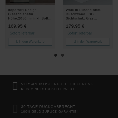
doporro® Design
Walk In Dusche 8mm
Glasschiebetür
Duschwand ESG
Höhe:2050mm inkl. Soft-
Sichtschutz Glas
Close 10mm
Duschabtrennung
169,95 €
179,95 €
Wandabstand Schiebetür
BR01MS
mit ESG-Sicherheitsglas
Sofort lieferbar
Sofort lieferbar
Zimmertür Glas mit 5-
Milchglas-Streifen Amalfi
In den Warenkorb
In den Warenkorb
VERSANDKOSTENFREIE LIEFERUNG
KEIN MINDESTBESTELLTWERT!
30 TAGE RÜCKGABERECHT
100% GELD ZURÜCK GARANTIE!