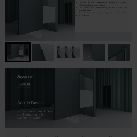
Die rostfreie Stabilisationsstange ist in drei unterschiedlichen Formen
erhältlich:rund,viereckig und rechteckig
Der Verstellbereich der Stabilisationsstange von 700 bis 1200mm ist für
jedes Bad geeignet
10mm Einscheiben-Sicherheitsglas(ESG):geprüft nach DIN EN12150
Höhe:2000 mm
Walk-In Dusche
doporro bietet Ihnen Luxus
und Entspannung für Ihr
Wohlfühl-Zuhause.