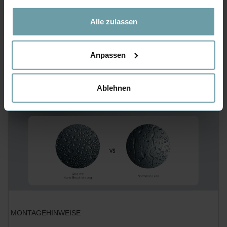
Datenschutzerklärung
.
SELBSTREINIGENDE
Alle zulassen
NANO-TECHNOLOGIE
Effetiv antibakteriell,schnelle
Reinigung,stets kristallklares
Anpassen
Glas mit Nano-Beschichtung.
Ablehnen
MONTAGEHINWEISE