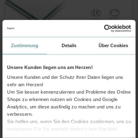
UNSER GLAS BESTEHT ALLE SICHERHEITSTESTS
Zustimmung
Details
Über Cookies
Um das Sicherheitsrisiko bei Duschkabinen so gering wie
möglich zu halten,unternehmen wir umfangreiche
Prüfungen,welche unsere hohen Sicherheitsstandards
Unsere Kunden liegen uns am Herzen!
garantieren.
Unsere Kunden und der Schutz Ihrer Daten liegen uns
Zu unseren Test gehören
sehr am Herzen!
Um Sie besser kennenzulernen und Probleme des Online
Shops zu erkennen nutzen wir Cookies und Google
Analytics, um diese ausfindig zu machen und uns zu
verbessern.
Sie helfen uns, wenn Sie den Cookies zustimmen, uns zu
verbessern. Für Sie entsteht dadurch kein Nachteil.
Weitere Informationen hierzu finden Sie in unserer