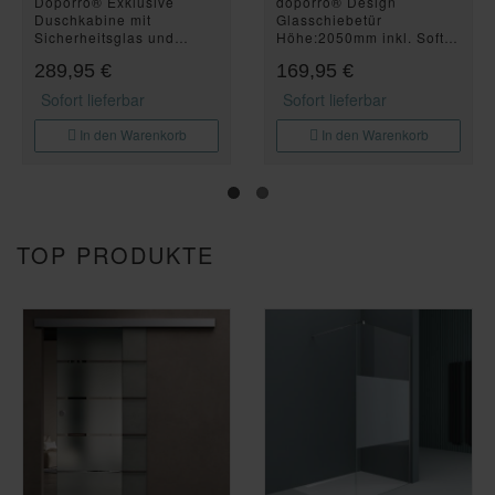
Doporro® Exklusive
doporro® Design
Duschkabine mit
Glasschiebetür
Sicherheitsglas und
Höhe:2050mm inkl. Soft-
NANO-Beschichtung
Close 10mm
289,95 €
169,95 €
80x120 cm Eck-Dusche
Wandabstand Schiebetür
mit praktischer Schiebetür
mit ESG-Sicherheitsglas
Sofort lieferbar
Sofort lieferbar
Ravenna18K
Zimmertür Glas mit 5-
Milchglas-Streifen Amalfi
In den Warenkorb
In den Warenkorb
TOP PRODUKTE