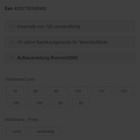
Ean
4250755395982
✅ Innerhalb von 72h versandfertig.
✅ 10-Jahre Nachkaufgarantie für Verschleißteile
✅
Aufbauanleitung Bremen02MS
Türelement (cm)
70
80
90
100
110
120
130
140
50
60
Stabilisator_ Form:
rund
rechteckig