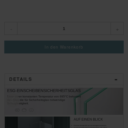
-
+
In den Warenkorb
DETAILS
ESG-EINSCHEIBENSICHERHEITSGLAS
Unter einer konstanten Temperatur von 695°C bekommt
A
das Glas die für Sicherheitsglas notwendige
B
Schlagfestigkeit.
E
be
AUF EINEN BLICK
Eloxierte Wandprofile aus hochwertigem Aluminium
Ausgleichsmöglichkeit im Wandprofil:bis zum 15mm