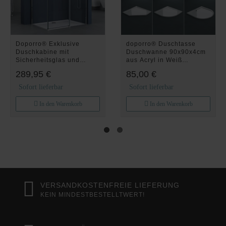
Doporro® Exklusive
doporro® Duschtasse
Duschkabine mit
Duschwanne 90x90x4cm
Sicherheitsglas und
aus Acryl in Weiß
NANO-Beschichtung
Quadratisch DIN-
289,95 €
85,00 €
80x120 cm Eck-Dusche
Anschlüsse für
mit praktischer Schiebetür
bodenebene Montage
Sofort lieferbar
Sofort lieferbar
Ravenna18K
geeignet Faro1W
In den Warenkorb
In den Warenkorb
VERSANDKOSTENFREIE LIEFERUNG
KEIN MINDESTBESTELLTWERT!