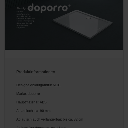
Ablaufgarnitur
doporro
Ablaufgarnituren
verblüffen nicht nur
durch ihre ausgefallene
und edle Formgebung,
sie werden Sie auch
sofort im Alltag
begeistern.
Produktinformationen
Designe Ablaufgarnitur AL01
Marke: doporro
Hauptmaterial: ABS
Ablaufloch: ca. 90 mm
Ablaufschlauch verlängerbar: bis ca. 82 cm