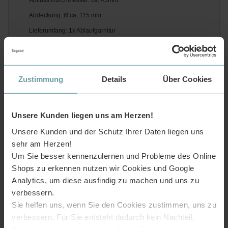
Abfluss Durchmesser: ca. 45mm
Abdeckung: Ø ca. 115 mm
Lieferumfang: 1x Ablaufgarnitur
Lieferung nach Deutschland und Österreich.
Eine Selbstabholung bei uns im Lager ist während unserer
Öffnungszeiten möglich.
Zustimmung
Details
Über Cookies
Unsere Kunden liegen uns am Herzen!
Unsere Kunden und der Schutz Ihrer Daten liegen uns
sehr am Herzen!
Um Sie besser kennenzulernen und Probleme des Online
Shops zu erkennen nutzen wir Cookies und Google
Analytics, um diese ausfindig zu machen und uns zu
verbessern.
Sie helfen uns, wenn Sie den Cookies zustimmen, uns zu
verbessern. Für Sie entsteht dadurch kein Nachteil.