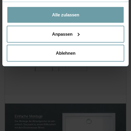
Weitere Informationen hierzu finden Sie in unserer
Datenschutzerklärung
.
Alle zulassen
Anpassen
Ablehnen
Einfache Montage
Die Montage der Ablaufgarnitur ist sehr
einfach.
Sie passt zu einem Abflussloch
mit dem
Durchmesser 90mm.