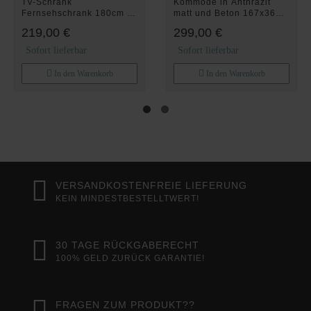
TV-Schrank
Kommode in Anthrazit
Fernsehschrank 180cm in
matt und Beton 167x36
matt Weiß Hängend oder
cm
219,00 €
299,00 €
Stehend Fernsehtisch,
Aufbewahrungsschrank
TV-Regal für Fernseher
Holz Bodenstehend
Sofort lieferbar
Sofort lieferbar
Fernsehschrank03
Schrank 03
In den Warenkorb
In den Warenkorb
VERSANDKOSTENFREIE LIEFERUNG
KEIN MINDESTBESTELLTWERT!
30 TAGE RÜCKGABERECHT
100% GELD ZURÜCK GARANTIE!
FRAGEN ZUM PRODUKT??