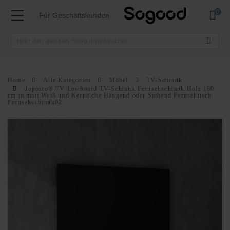
Mei
Für Geschäftskunden
Home
Alle Kategorien
Möbel
TV-Schrank
doporro® TV Lowboard TV-Schrank Fernsehschrank Holz 160
cm in matt Weiß und Kerneiche Hängend oder Stehend Fernsehtisch
Fernsehschrank02