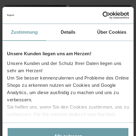
Zustimmung
Details
Über Cookies
300cm(3*100cm)
320cm(2*160cm)
Unsere Kunden liegen uns am Herzen!
Flexibel erweiterbares TV-Lowboard
Unsere Kunden und der Schutz Ihrer Daten liegen uns
sehr am Herzen!
Um Sie besser kennenzulernen und Probleme des Online
Shops zu erkennen nutzen wir Cookies und Google
Unser TV-Lowboard bietet Ihnen individuelle Anpassungsmöglichkeiten.
Erhältlich in fünf kombinierbaren Größen von 200/240/280/300/320 cm.
Analytics, um diese ausfindig zu machen und uns zu
Ob kompakt oder groß, das perfekte maßgeschneiderte TV-Lowboard
für Ihr Wohnzimmer.
verbessern.
Sie helfen uns, wenn Sie den Cookies zustimmen, uns zu
Leicht zu montieren
Verschiedene Kombinationen
verbessern. Für Sie entsteht dadurch kein Nachteil.
Weitere Informationen hierzu finden Sie in unserer
Datenschutzerklärung
.