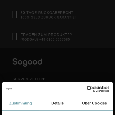
30 TAGE RÜCKGABERECHT
100% GELD ZURÜCK GARANTIE!
FRAGEN ZUM PRODUKT??
(RODGAU) +49 6106 6667585
SERVICEZEITEN:
Mo.-Fr.: 10:00-17:00 Uhr
So.: geschlossen
Über 100.000 Bewertungen sprechen für sich:
Zustimmung
Details
Über Cookies