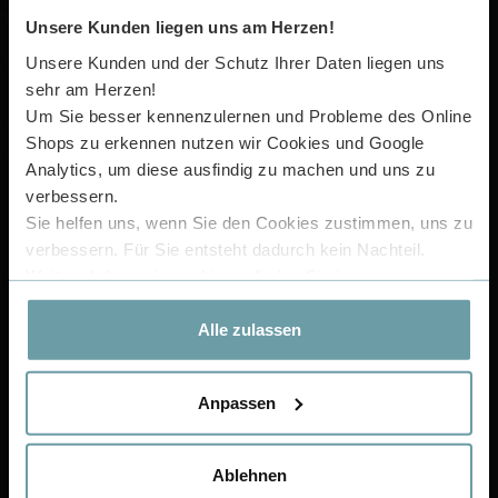
Unsere Kunden liegen uns am Herzen!
Wir sind Lionshome Partner:
Unsere Kunden und der Schutz Ihrer Daten liegen uns
sehr am Herzen!
RECHTLICHES:
Um Sie besser kennenzulernen und Probleme des Online
Shops zu erkennen nutzen wir Cookies und Google
> FAQ
Analytics, um diese ausfindig zu machen und uns zu
> Kontakt
verbessern.
> Zahlunginfos & Versandkosten
Sie helfen uns, wenn Sie den Cookies zustimmen, uns zu
> AGB
verbessern. Für Sie entsteht dadurch kein Nachteil.
> Widerruf & Widerrufsformular
> Datenschutz
Weitere Informationen hierzu finden Sie in unserer
> Impressum
Datenschutzerklärung
.
Alle zulassen
KONTAKT:
Showrooms
Anpassen
Abhollager:
Gutenbergring 1, 63110 Rodgau
Ablehnen