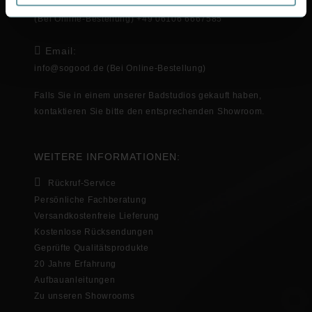
Telefon:
(Bei Online-Bestellung) +49 06106 6667585
Email:
info@sogood.de
(Bei Online-Bestellung)
Falls Sie in
einem unserer Badstudios gekauft haben,
kontaktieren Sie bitte den entsprechenden
Showroom
.
WEITERE INFORMATIONEN:
Rückruf-Service
Persönliche Fachberatung
Versandkostenfreie Lieferung
Kostenlose Rücksendungen
Geprüfte Qualitätsprodukte
20 Jahre Erfahrung
Aufbauanleitungen
Zu unseren Showrooms