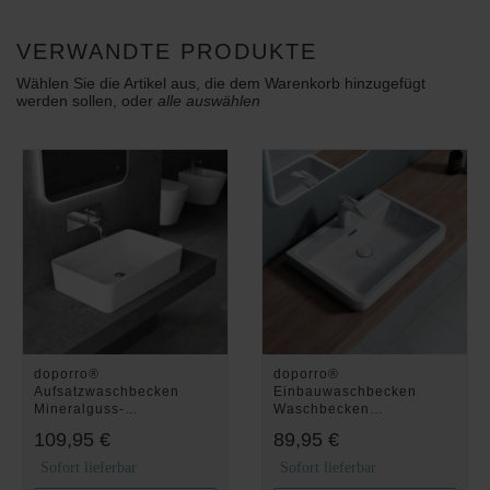
VERWANDTE PRODUKTE
Wählen Sie die Artikel aus, die dem Warenkorb hinzugefügt
werden sollen, oder
alle auswählen
doporro®
doporro®
Aufsatzwaschbecken
Einbauwaschbecken
Mineralguss-
Waschbecken
Waschbecken 60x40x15
600x420x145 mm Eckig
109,95 €
89,95 €
cm Waschtisch
Waschtisch aus
Rechteckig in Weiß
Mineralguss Weiß mit
Sofort lieferbar
Sofort lieferbar
hochglanz inkl. NANO-
Überlauf und Armaturloch