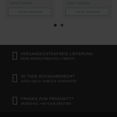
Holz Bodenstehend
Aufbewahrungsschrank
Sofort lieferbar
Sofort lieferbar
Schrank 03
für Badezimmer
Spiegelschrank 02
In den Warenkorb
In den Warenkorb
VERSANDKOSTENFREIE LIEFERUNG
KEIN MINDESTBESTELLTWERT!
30 TAGE RÜCKGABERECHT
100% GELD ZURÜCK GARANTIE!
FRAGEN ZUM PRODUKT??
(RODGAU) +49 6106 6667585