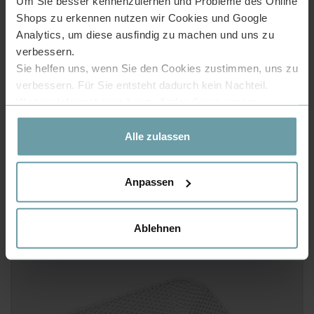
Um Sie besser kennenzulernen und Probleme des Online
Shops zu erkennen nutzen wir Cookies und Google
Analytics, um diese ausfindig zu machen und uns zu
In einem Stück gegossen
verbessern.
Sie helfen uns, wenn Sie den Cookies zustimmen, uns zu
verbessern. Für Sie entsteht dadurch kein Nachteil.
Weitere Informationen hierzu finden Sie in unserer
Datenschutzerklärung
.
Das Glaswaschbecken ist bei einer Temperatur von 1250℃
druckgegossen, um ein nahtloses Design mit hoher Beständigkeit
Alle zulassen
von Hitze und Kratzern zu gewährleisten.
Anpassen
Ablehnen