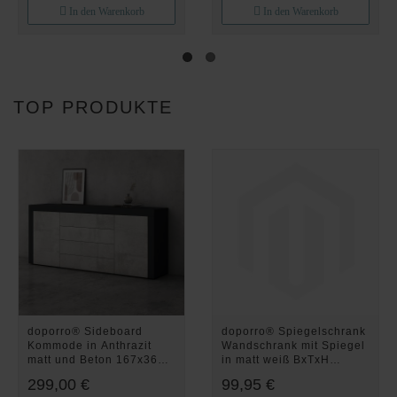
Beschichtung
Colossum08
In den Warenkorb
In den Warenkorb
Colossum102
TOP PRODUKTE
doporro® Sideboard
doporro® Spiegelschrank
Kommode in Anthrazit
Wandschrank mit Spiegel
matt und Beton 167x36
in matt weiß BxTxH
cm
120x15x70 cm
299,00 €
99,95 €
Aufbewahrungsschrank
Hängeschrank