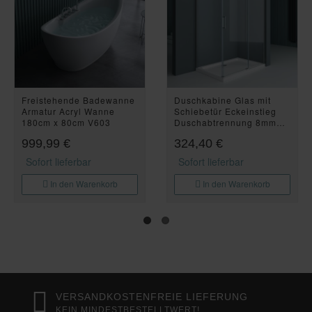
Freistehende Badewanne
Duschkabine Glas mit
Armatur Acryl Wanne
Schiebetür Eckeinstieg
180cm x 80cm V603
Duschabtrennung 8mm
195cm R17
999,99 €
324,40 €
Sofort lieferbar
Sofort lieferbar
In den Warenkorb
In den Warenkorb
VERSANDKOSTENFREIE LIEFERUNG
KEIN MINDESTBESTELLTWERT!