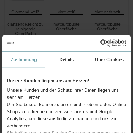
Glänzend weiß
Matt weiß
Matt Anthrazit
glänzende,leicht zu
matte,robuste
matte,robuste
reinigende
Oberfläche
Oberfläche
Oberfläche
Material-und Farbvergleich
Zustimmung
Details
Über Cookies
Wir verwenden zwei unterschiedliche Arten von
Gussmarmor. Die glänzend weiße Version des
Waschbeckens hat eine glatte und leicht zu reinigende
Unsere Kunden liegen uns am Herzen!
Oberfläche. Die matte Variante hingegen bieten durch die
leichte Texturierung eine exquisite Haptik und sind zudem
Unsere Kunden und der Schutz Ihrer Daten liegen uns
besonders robust und kratzfest.
sehr am Herzen!
Um Sie besser kennenzulernen und Probleme des Online
Moderne Ablaufgarnitur für
Shops zu erkennen nutzen wir Cookies und Google
Waschbecken
Analytics, um diese ausfindig zu machen und uns zu
verbessern.
Sie helfen uns, wenn Sie den Cookies zustimmen, uns zu