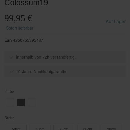
Colossum19
99,95 €
Auf Lager
Sofort lieferbar
Ean
4250755395487
✅ Innerhalb von 72h versandfertig.
✅ 10-Jahre Nachkaufgarantie
Farbe
Breite
50cm
60cm
70cm
80cm
90cm