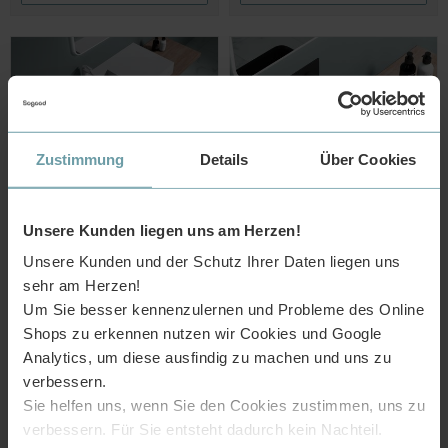
Zustimmung
Details
Über Cookies
Unsere Kunden liegen uns am Herzen!
Unsere Kunden und der Schutz Ihrer Daten liegen uns
Hängewaschbecken
Waschbecken Waschschale
Aufsatzwaschbecken Col11
aus Gussmarmor
sehr am Herzen!
aus Mineralguss, rechteckige
Aufsatzwaschbecken Col812
Um Sie besser kennenzulernen und Probleme des Online
Form
149,95 €
109,95 €
Shops zu erkennen nutzen wir Cookies und Google
Sofort lieferbar
Sofort lieferbar
Analytics, um diese ausfindig zu machen und uns zu
verbessern.
In den Warenkorb
In den Warenkorb
Sie helfen uns, wenn Sie den Cookies zustimmen, uns zu
verbessern. Für Sie entsteht dadurch kein Nachteil.
-7%