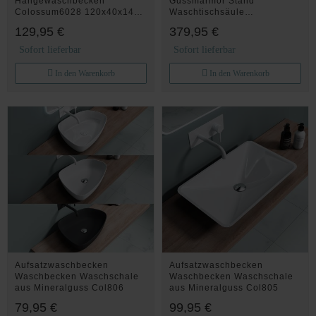
Hängewaschbecken
Gussmarmor Stand
Colossum6028 120x40x14
Waschtischsäule
cm Aufsatzwaschbecken in
Waschbecken Col38
129,95 €
379,95 €
weiß matt aus Mineralguss
Waschtisch mit 2
Sofort lieferbar
Sofort lieferbar
Armaturenlöcher
In den Warenkorb
In den Warenkorb
Aufsatzwaschbecken
Aufsatzwaschbecken
Waschbecken Waschschale
Waschbecken Waschschale
aus Mineralguss Col806
aus Mineralguss Col805
79,95 €
99,95 €