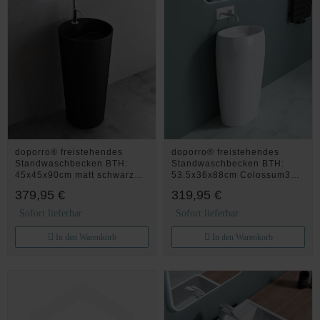
doporro® freistehendes
doporro® freistehendes
Standwaschbecken BTH:
Standwaschbecken BTH:
45x45x90cm matt schwarz
53.5x36x88cm Colossum32
aus Mineralguss Waschtisch
Design-Standwaschbecken
379,95 €
319,95 €
Waschplatz Standsäule
aus Gussmarmor Waschtisch
Colossum35
Waschplatz
Sofort lieferbar
Sofort lieferbar
In den Warenkorb
In den Warenkorb