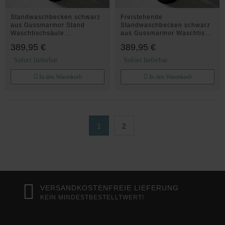
Standwaschbecken schwarz
Freistehende
aus Gussmarmor Stand
Standwaschbecken schwarz
Waschtischsäule
aus Gussmarmor Waschtisch
Waschbecken Col33
Colossum30
389,95 €
389,95 €
Sofort lieferbar
Sofort lieferbar
In den Warenkorb
In den Warenkorb
1
2
VERSANDKOSTENFREIE LIEFERUNG
KEIN MINDESTBESTELLTWERT!