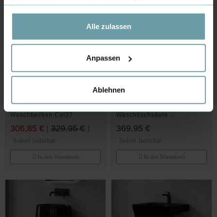
Weitere Informationen hierzu finden Sie in unserer
Datenschutzerklärung
.
Alle zulassen
Anpassen
Ablehnen
Standwaschbecken weiß aus
Standwaschbecken
Gussmarmor Stand
Gussmarmor Stand
Waschbecken Col37
Waschtischsäule
Waschbecken Col36
306,85 €
329,95 €
369,95 €
[
]
Sofort lieferbar
Sofort lieferbar
In den Warenkorb
In den Warenkorb