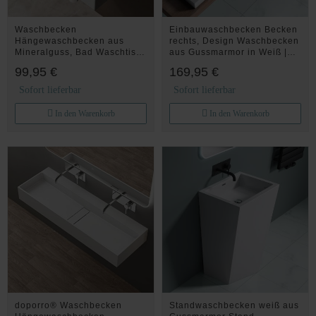
Waschbecken
Einbauwaschbecken Becken
Hängewaschbecken aus
rechts, Design Waschbecken
Mineralguss, Bad Waschtisch
aus Gussmarmor in Weiß |
Eckig Wandmontage
Col820
99,95 €
169,95 €
Colossum 6035 in Weiß
Sofort lieferbar
Sofort lieferbar
In den Warenkorb
In den Warenkorb
doporro® Waschbecken
Standwaschbecken weiß aus