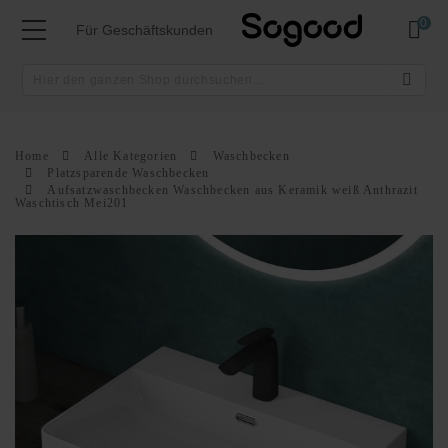
Mei
Für Geschäftskunden
Home
Alle Kategorien
Waschbecken
Platzsparende Waschbecken
Aufsatzwaschbecken Waschbecken aus Keramik weiß Anthrazit
Waschtisch Mei201