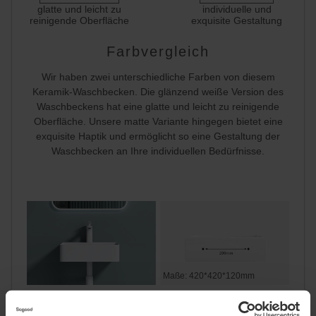
glatte und leicht zu
individuelle und
reinigende Oberfläche
exquisite Gestaltung
Farbvergleich
Wir haben zwei unterschiedliche Farben von diesem
Keramik-Waschbecken. Die glänzend weiße Version des
Waschbeckens hat eine glatte und leicht zu reinigende
Oberfläche. Unsere matte Variante hingegen bietet eine
exquisite Haptik und ermöglicht so eine Gestaltung der
Waschbecken an Ihre individuellen Bedürfnisse.
Maße: 420*420*120mm