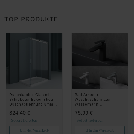
TOP PRODUKTE
Duschkabine Glas mit
Bad Armatur
Schiebetür Eckeinstieg
Waschtischarmatur
Duschabtrennung 8mm
Wasserhahn
195cm R17
Einhandmischer WA7201
324,40 €
75,99 €
Sofort lieferbar
Sofort lieferbar
In den Warenkorb
In den Warenkorb