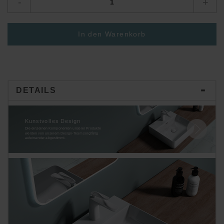
-
+
In den Warenkorb
DETAILS
Kunstvolles Design
Die einzelnen Komponenten unserer Produkte
werden von unserem Design-Team sorgfältig
aufeinander abgestimmt.