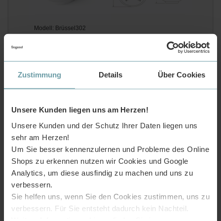
Modell: Brüssel302
Marke: doporro
Material: Keramik
Zustimmung
Details
Über Cookies
Produktmaße: 590 × 390 × 210mm
Überlauf: eins
Unsere Kunden liegen uns am Herzen!
Farbe: glänzend weiß
Unsere Kunden und der Schutz Ihrer Daten liegen uns
Lieferumfang: 1 × Waschbecken(ohne Armatur
Dekoartikel)
sehr am Herzen!
Um Sie besser kennenzulernen und Probleme des Online
Lieferung nach Deutschland, Österreich, Frankreich und
Belgien. Eine Selbstabholung bei uns im Lager ist
Shops zu erkennen nutzen wir Cookies und Google
während unserer Öffnungszeiten möglich.
Analytics, um diese ausfindig zu machen und uns zu
verbessern.
Sie helfen uns, wenn Sie den Cookies zustimmen, uns zu
verbessern. Für Sie entsteht dadurch kein Nachteil.
Weitere Informationen hierzu finden Sie in unserer