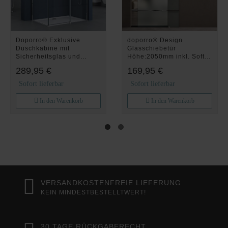
Doporro® Exklusive
doporro® Design
Duschkabine mit
Glasschiebetür
Sicherheitsglas und
Höhe:2050mm inkl. Soft-
NANO-Beschichtung
Close 10mm
289,95 €
169,95 €
80x120 cm Eck-Dusche
Wandabstand Schiebetür
mit praktischer Schiebetür
mit ESG-Sicherheitsglas
Sofort lieferbar
Sofort lieferbar
Ravenna18K
Zimmertür Glas mit 5-
Milchglas-Streifen Amalfi
In den Warenkorb
In den Warenkorb
VERSANDKOSTENFREIE LIEFERUNG
KEIN MINDESTBESTELLTWERT!
30 TAGE RÜCKGABERECHT