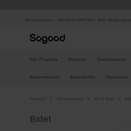
Kundenservice : +49 06106 6667585 | Mail:
info@sogoo
Alle Produkte
Duschen
Duschwannen
Badarmaturen
Badzubehör
Heizkörper
Startseite
Alle Kategorien
WC & Bidet
Bid
Duschen
Duschwannen
Waschb
Bidet