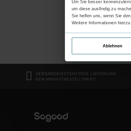
Um Sie besser kennenzulerne
159
um diese ausfindig zu mache
Sofo
Sie helfen uns, wenn Sie den
Weitere Informationen hierzu
Ablehnen
VERSANDKOSTENFREIE LIEFERUNG
KEIN MINDESTBESTELLTWERT!