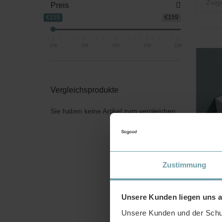
Zeig
Preis
€159
€159
159
159
159
159
159
Badzubehör
Heizkörper
Vergleichsprodukte
Sie haben keine Artikel zum vergleichen.
Zustimmung
dopo
Unsere Kunden liegen uns 
485
Ker
Unsere Kunden und der Schut
Übe