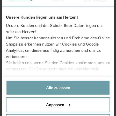
Dieser Schuhschrank ist ein wahres
Anpassungswunder von der wirklich vielfältigen
Farbauswahl und Erweitbarkeit bis in zu den
einstellbaren Füßen und optionaler Wandfixierung.
Unsere Kunden liegen uns am Herzen!
Mit diesen Schuhschrank finden Sie sicher Ihre
persönliche Kombination die für Ihr Zuhause am
Unsere Kunden und der Schutz Ihrer Daten liegen uns
besten ist.
sehr am Herzen!
Für mehr Details zum modular erweiterbaren
Um Sie besser kennenzulernen und Probleme des Online
Schuhschrank bitte
hier klicken
.
Shops zu erkennen nutzen wir Cookies und Google
Analytics, um diese ausfindig zu machen und uns zu
verbessern.
0 Kommentar(e)
Sie helfen uns, wenn Sie den Cookies zustimmen, uns zu
verbessern. Für Sie entsteht dadurch kein Nachteil.
Weitere Informationen hierzu finden Sie in unserer
Datenschutzerklärung
.
Alle zulassen
Anpassen