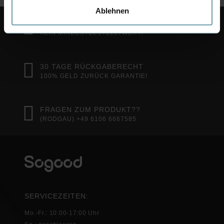
Ablehnen
VERSANDKOSTENFREIE LIEFERUNG
KEIN MINDESTBESTELLTWERT!
30 TAGE RÜCKGABERECHT
100% GELD ZURÜCK GARANTIE!
FRAGEN ZUM PRODUKT??
(RODGAU) +49 6106 6667585
SERVICEZEITEN:
Mo.-Fr.: 10:00-17:00 Uhr