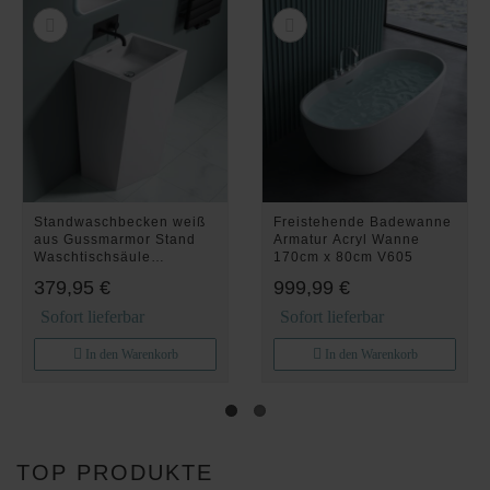
Standwaschbecken weiß
Freistehende Badewanne
aus Gussmarmor Stand
Armatur Acryl Wanne
Waschtischsäule
170cm x 80cm V605
Waschbecken Col38
379,95 €
999,99 €
Sofort lieferbar
Sofort lieferbar
In den Warenkorb
In den Warenkorb
TOP PRODUKTE