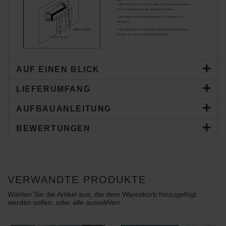
1.Bitte messen Sie vor der Montage die Aufbausituation genau
aus und bestimmen Sie die gewünschte Position.
2.Bei Fragen oder Problemen stehen wir Ihnen gerne zur
Verfügung.
3.Bitte beachten Sie beim Aufbau die Montageanleitung(Link
erhalten Sie in Ihrerer Versandbestätigung).
AUF EINEN BLICK
LIEFERUMFANG
AUFBAUANLEITUNG
BEWERTUNGEN
VERWANDTE PRODUKTE
Wählen Sie die Artikel aus, die dem Warenkorb hinzugefügt
werden sollen, oder
alle auswählen