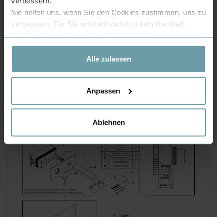
verbessern.
Sie helfen uns, wenn Sie den Cookies zustimmen, uns zu
verbessern. Für Sie entsteht dadurch kein Nachteil.
Weitere Informationen hierzu finden Sie in unserer
LEICHTE MONTAGE
Datenschutzerklärung
.
Die Montage der Unterputz-Armatur gelingt sehr
Alle zulassen
einfach.Durch die Box-Gestahltung des
Grundkörpers sitzen alle Komponenten immer an
der richtigen Stelle.Die vorinstallierte
Schutzabdeckung verhindert das Eindringen von
Schmutz während des Einbaus und bietet zur
komfortablen Ausrichtung des Grundkörpers zwei
Anpassen
integrierte Wasserwaagen.
Ablehnen