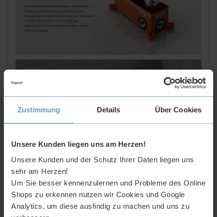
Da der Großteil der Wandarmatur nicht sichtbar
verbaut wird,reduziert sich automatisch der
Putzaufwand in Ihrem Badezimmer und Unterputz-
Armatur passt zudem zu allen gängigen
Waschbecken.Hier sind Ihren Vorlieben keine
Grenzen gesetzt.
HOHE
SICHERHEITSSTANDARDS
Für unsere Armatur wurde hochwertiges Messing
verwendet,welches besonders korrosionsbeständig und
verschleißfest ist.So gehören tropfende Wasserhähne
zur Vergangenheit.
Zustimmung
Details
Über Cookies
Unsere Kunden liegen uns am Herzen!
Unsere Kunden und der Schutz Ihrer Daten liegen uns
EINFACH ZU PFLEGEN
sehr am Herzen!
Falls sich einmal,nach längerem
Benutzen,Schmutz im Sieb sammelt,so können
Um Sie besser kennenzulernen und Probleme des Online
Sie dieses einfach abschrauben und kurz unter
fließendem Wasser abspülen.Reinigung im
Shops zu erkennen nutzen wir Cookies und Google
Handumdrehen.
Analytics, um diese ausfindig zu machen und uns zu