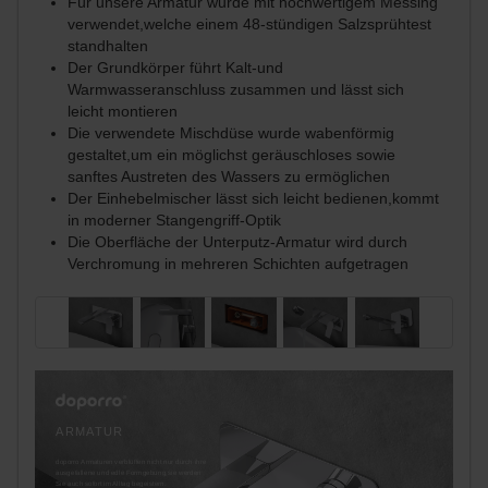
Für unsere Armatur wurde mit hochwertigem Messing
verwendet,welche einem 48-stündigen Salzsprühtest
standhalten
Der Grundkörper führt Kalt-und
Warmwasseranschluss zusammen und lässt sich
leicht montieren
Die verwendete Mischdüse wurde wabenförmig
gestaltet,um ein möglichst geräuschloses sowie
sanftes Austreten des Wassers zu ermöglichen
Der Einhebelmischer lässt sich leicht bedienen,kommt
in moderner Stangengriff-Optik
Die Oberfläche der Unterputz-Armatur wird durch
Verchromung in mehreren Schichten aufgetragen
ARMATUR
doporro Armaturen verblüffen nicht nur durch ihre
ausgefallene und edle Formgebung,sie werden
Sie auch sofort im Alltag begeistern.