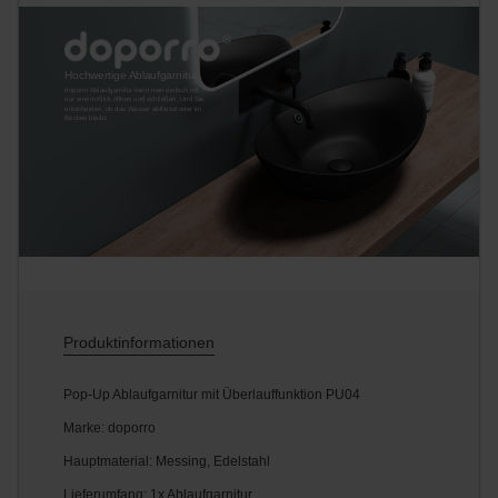
Hochwertige Ablaufgarnitur
doporro Ablaufgarnitur kann man einfach mit
nur einem Klick öffnen und schließen. Und Sie
entscheiden, ob das Wasser abfliesst oder im
Becken bleibt.
Produktinformationen
Pop-Up Ablaufgarnitur mit Überlauffunktion PU04
Marke: doporro
Hauptmaterial: Messing, Edelstahl
Lieferumfang: 1x Ablaufgarnitur