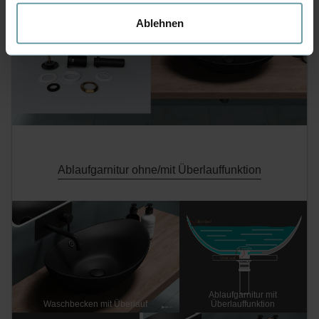
Die Ablaufgarnitur kann aufgrund der passgenauen
Maße in nur wenigen Schritten komplett ohne
Ablehnen
Werkzeug in jedes handelsübliche Waschbecken
eingebaut werden.
Ablaufgarnitur ohne/mit Überlauffunktion
Ablaufgarnitur mit
Waschbecken mit Überlauf
Überlauffunktion