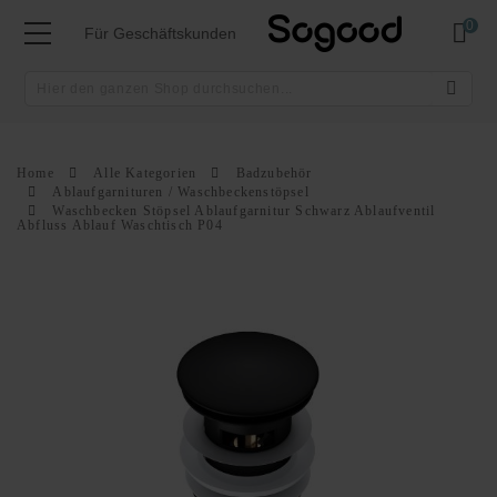
Mei
Für Geschäftskunden
Home
Alle Kategorien
Badzubehör
Ablaufgarnituren / Waschbeckenstöpsel
Waschbecken Stöpsel Ablaufgarnitur Schwarz Ablaufventil
Abfluss Ablauf Waschtisch P04