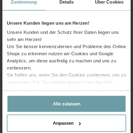
Zustimmung
Details
Über Cookies
Ablaufstopfen
Dichtung
Mutter aus Messing
Unsere Kunden liegen uns am Herzen!
Unterlegscheibe
Unsere Kunden und der Schutz Ihrer Daten liegen uns
Siphon-Anschluss
sehr am Herzen!
Um Sie besser kennenzulernen und Probleme des Online
Shops zu erkennen nutzen wir Cookies und Google
Analytics, um diese ausfindig zu machen und uns zu
Leicht reinigende
verbessern.
Oberfläche
Das Zubehör der Ablaufgarnitur ist einfach und
Sie helfen uns, wenn Sie den Cookies zustimmen, uns zu
leicht zu zerlegen. Hierdurch ist es leicht zu
reinigen sowie bietet Ihnen eine angenehme Haptik.
verbessern. Für Sie entsteht dadurch kein Nachteil.
Weitere Informationen hierzu finden Sie in unserer
Datenschutzerklärung
.
Alle zulassen
Anpassen
Einfacher Einbau