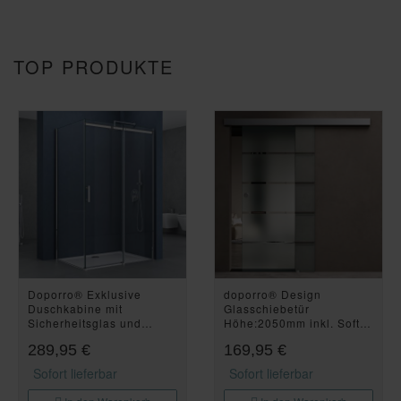
TOP PRODUKTE
Doporro® Exklusive
doporro® Design
Duschkabine mit
Glasschiebetür
Sicherheitsglas und
Höhe:2050mm inkl. Soft-
NANO-Beschichtung
Close 10mm
289,95 €
169,95 €
80x120 cm Eck-Dusche
Wandabstand Schiebetür
mit praktischer Schiebetür
mit ESG-Sicherheitsglas
Sofort lieferbar
Sofort lieferbar
Ravenna18K
Zimmertür Glas mit 5-
Milchglas-Streifen Amalfi