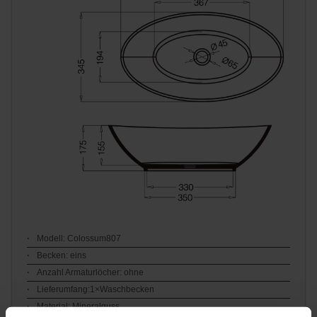
Modell: Colossum807
Becken: eins
Anzahl Armaturlöcher: ohne
Lieferumfang:1×Waschbecken
Material: Mineralguss