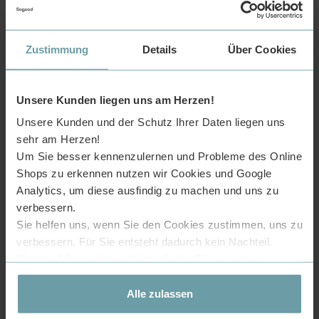
Überlauf: ohne
Tiefe des Beckens: 155mm
Farbe: Glänzend weiß, matt Anthrazit, matt weiß
Zustimmung
Details
Über Cookies
Lieferung nach Deutschland, Österreich, Frankreich und Belgien.
Eine Selbstabholung bei uns im Lager ist während unserer
Öffnungszeiten möglich.
Unsere Kunden liegen uns am Herzen!
Unsere Kunden und der Schutz Ihrer Daten liegen uns
sehr am Herzen!
Um Sie besser kennenzulernen und Probleme des Online
Shops zu erkennen nutzen wir Cookies und Google
Analytics, um diese ausfindig zu machen und uns zu
verbessern.
Sie helfen uns, wenn Sie den Cookies zustimmen, uns zu
verbessern. Für Sie entsteht dadurch kein Nachteil.
Glänzend weiß
Matt weiß
Matt Anthrazit
Weitere Informationen hierzu finden Sie in unserer
glatte und leicht zu
individuelle
klassische
Datenschutzerklärung
.
reinigende
und exquisite
und moderne
Oberfläche
Gestaltung
Gestaltung
Alle zulassen