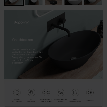
Waschbecken
doporro Waschbecken
verblüffen nicht nur durch ihre
ausgefallene und edle
Formgebung, sie werden Sie
auch sofort im Alltag
begeistern.