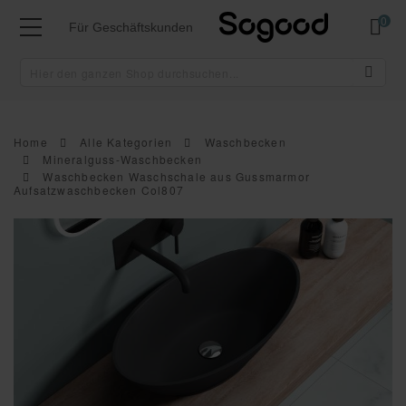
Mei
Für Geschäftskunden
Home
Alle Kategorien
Waschbecken
Mineralguss-Waschbecken
Waschbecken Waschschale aus Gussmarmor
Aufsatzwaschbecken Col807