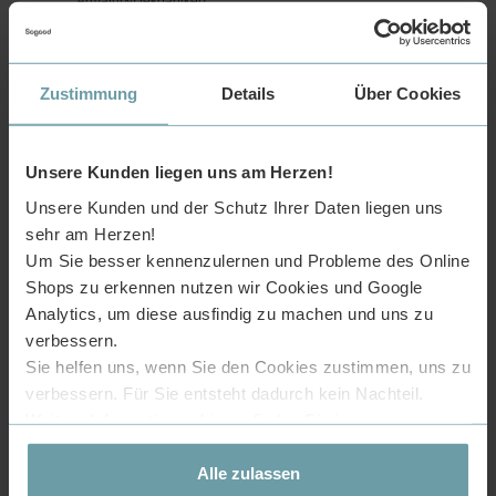
Armatur&Dekoartikel)
Lieferung nach Deutschland, Österreich, Frankreich und
Belgien. Eine Selbstabholung bei uns im Lager ist
während unserer Öffnungszeiten möglich.
Zustimmung
Details
Über Cookies
Unsere Kunden liegen uns am Herzen!
Unsere Kunden und der Schutz Ihrer Daten liegen uns
EINFACHE MONTAGE
sehr am Herzen!
Um Sie besser kennenzulernen und Probleme des Online
Shops zu erkennen nutzen wir Cookies und Google
Analytics, um diese ausfindig zu machen und uns zu
verbessern.
Sie helfen uns, wenn Sie den Cookies zustimmen, uns zu
verbessern. Für Sie entsteht dadurch kein Nachteil.
Weitere Informationen hierzu finden Sie in unserer
Datenschutzerklärung
.
Alle zulassen