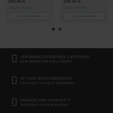
289,95 €
169,95 €
80x120 cm Eck-Dusche
Wandabstand Schiebetür
mit praktischer Schiebetür
mit ESG-Sicherheitsglas
Sofort lieferbar
Sofort lieferbar
Ravenna18K
Zimmertür Glas mit 5-
Milchglas-Streifen Amalfi
In den Warenkorb
In den Warenkorb
VERSANDKOSTENFREIE LIEFERUNG
KEIN MINDESTBESTELLTWERT!
30 TAGE RÜCKGABERECHT
100% GELD ZURÜCK GARANTIE!
FRAGEN ZUM PRODUKT??
(RODGAU) +49 6106 6667585