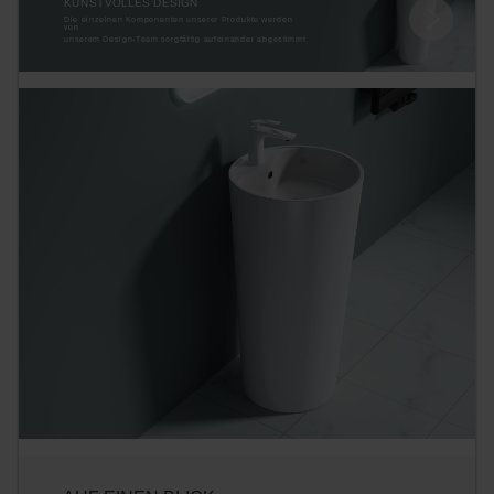
KUNSTVOLLES DESIGN
Die einzelnen Komponenten unserer Produkte werden
von
unserem Design-Team sorgfältig aufeinander abgestimmt