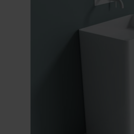
Badzubehör
Heizkörper