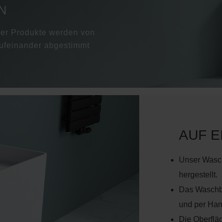
N
er Produkte werden von
ufeinander abgestimmt
AUF E
Unser Wasc
hergestellt.
Das Waschb
und per Hand
Die Oberflä