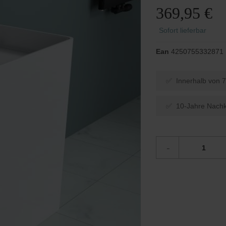
Duschen in U-Form
Funktion
Einbauwaschbecken
369,95 €
Unterputz-Armaturen
Waschbeckenstöpsel
Rund-Duschen
Ablaufgarnituren / Duschrin
Sofort lieferbar
Schwarze Duschen
Ean
4250755332871
✅ Innerhalb von 7
✅ 10-Jahre Nachk
-