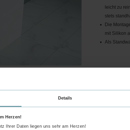
leicht zu re
stets standh
Die Montage 
mit Silikon 
Als Standw
Mineralguss-Wasc
Details
am Herzen!
z Ihrer Daten liegen uns sehr am Herzen!