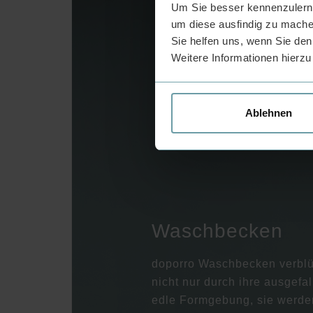
Um Sie besser kennenzulerne
um diese ausfindig zu mache
Sie helfen uns, wenn Sie den
Weitere Informationen hierzu
Ablehnen
Waschbecken
doporro Waschbecken verblü
nicht nur durch ihre ausgefa
edle Formgebung, sie werde