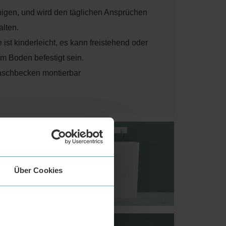
inigen, und wird den täglichen Ansprüchen
alten.
ist kinderleicht, es kann freistehend oder
am Boden befestigt sein.
aschbecken montierbar
hbecken
Über Cookies