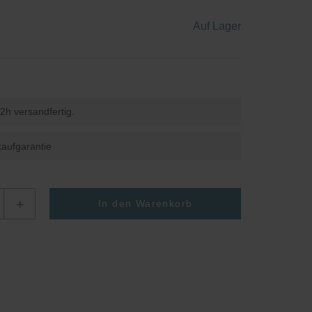
Fünfeckduschen
Hängewaschbecken
Badewannen-Armaturen
Auf Lager
nen
Viertelkreisduschen
2h versandfertig.
aufgarantie
+
In den Warenkorb