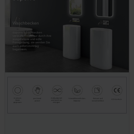
Waschbecken
doporro Waschbecken
verblüffen nicht nur durch ihre
ausgefallene und edle
Formgebung, sie werden Sie
auch sofort im Alltag
begeistern.
In einem
Antibakteriell
per Hand
Umweltfreundliches
Rubust und
CE-Konform
Stück
und leicht zu
poliert
Material
verschleißfest
gegossen
reinigen