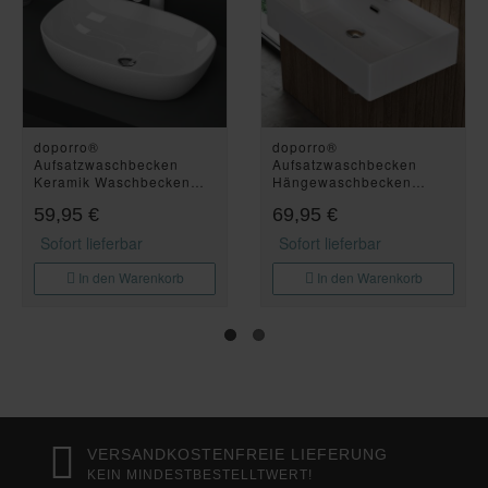
doporro®
doporro®
Aufsatzwaschbecken
Aufsatzwaschbecken
Keramik Waschbecken
Hängewaschbecken
Oval Waschschlae
Keramik Waschbecken
59,95 €
69,95 €
600x395x140 mm weiß
Handwaschbecken Eckig
glänzend Badezimmer
Waschtisch Waschplatz in
Sofort lieferbar
Sofort lieferbar
Handwaschbecken
weiß glänzend Bad
Waschtisch Brüssel104
60x36x13 cm Brüssel206
In den Warenkorb
In den Warenkorb
VERSANDKOSTENFREIE LIEFERUNG
KEIN MINDESTBESTELLTWERT!