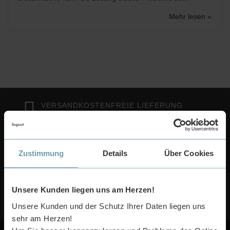
Mehr lesen »
VERSANDKOSTENFREIE LIEFERUNG
KEIN MINDESTBESTELLTWERT!
30 TAGE RÜCKGABERECHT
Zustimmung
Details
Über Cookies
100% GELD ZURÜCK GARANTIE!
Unsere Kunden liegen uns am Herzen!
FRAGEN ZUM PRODUKT??
(RODGAU) +49 6106 6667585
Unsere Kunden und der Schutz Ihrer Daten liegen uns
sehr am Herzen!