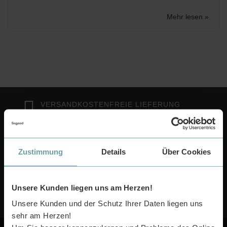
Mehr lesen »
VERSANDKOSTENFREIE LIEFERUNG
KEIN MINDESTBESTELLTWERT!
30 TAGE RÜCKGABERECHT
Zustimmung
Details
Über Cookies
100% GELD ZURÜCK GARANTIE!
Unsere Kunden liegen uns am Herzen!
FRAGEN ZUM PRODUKT??
(RODGAU) +49 6106 6667585
Unsere Kunden und der Schutz Ihrer Daten liegen uns
sehr am Herzen!