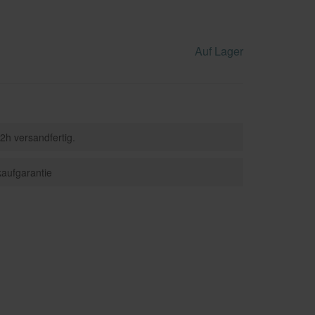
Fünfeckduschen
Hängewaschbecken
Badewannen-Armaturen
nen
Viertelkreisduschen
Auf Lager
2h versandfertig.
aufgarantie