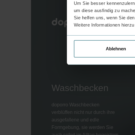
Um Sie besser kennenzulerne
um diese ausfindig zu mache
Sie helfen uns, wenn Sie den
Weitere Informationen hierzu
Ablehnen
Waschbecken
doporro Waschbecken
verblüffen nicht nur durch ihre
ausgefallene und edle
Formgebung, sie werden Sie
auch sofort im Alltag begeistern.