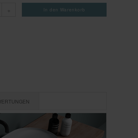
+
In den Warenkorb
WERTUNGEN
FÜR 