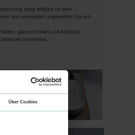
bdeckung sorgt effektiv für eine
rkeit und vermindert ungewollten Geruch
.
arben: glänzend weiß und Anthrazit.
chbecken montierbar.
Über Cookies