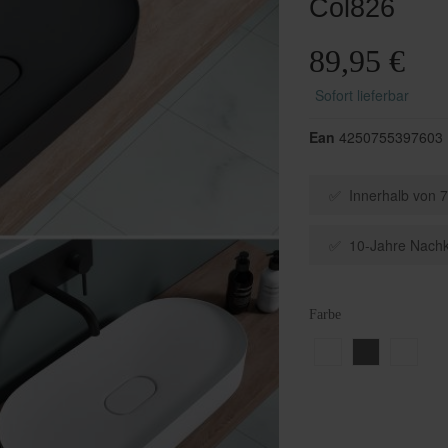
Col826
Duschen in U-Form
Funktion
Einbauwaschbecken
Unterputz-Armaturen
Waschbeckenstöpsel
Rund-Duschen
Ablaufgarnituren / Duschrin
89,95 €
Schwarze Duschen
Sofort lieferbar
Ean
4250755397603
✅ Innerhalb von 7
✅ 10-Jahre Nachk
Farbe