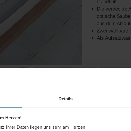
standhält.
Die verdeckte A
optische Saube
aus dem Ablauf
Zwei wählbare F
Als Aufsatzwas
Details
am Herzen!
z Ihrer Daten liegen uns sehr am Herzen!