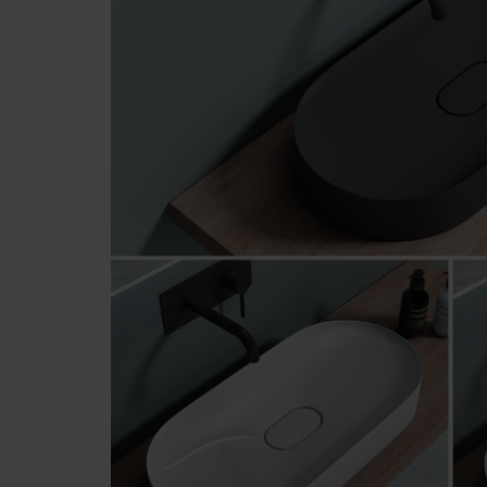
Badzubehör
Heizkörper