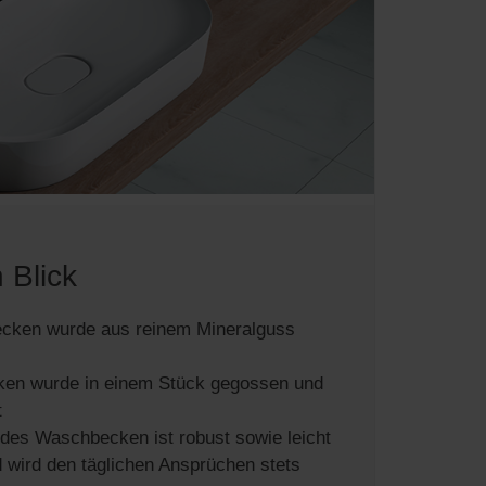
Das Minera
Badezimmer
Nutzung be
 Blick
cken wurde aus reinem Mineralguss
en wurde in einem Stück gegossen und
t
 des Waschbecken ist robust sowie leicht
d wird den täglichen Ansprüchen stets